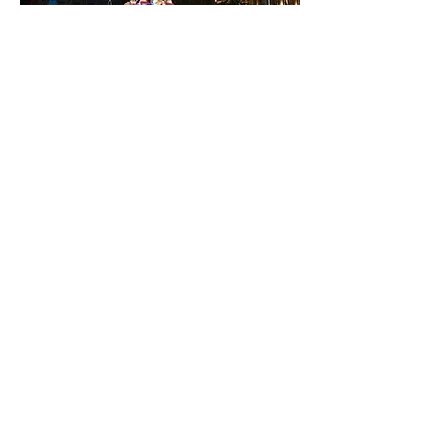
https://www.apmfs.fr/accueil/voyages/
Mostra di più
Condividi questo evento
La France vue du Rail est un site de
l'UNECTO.