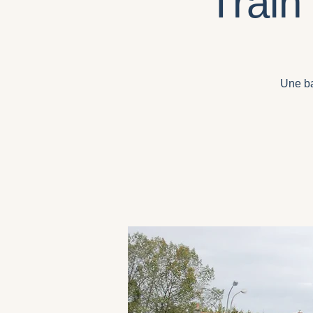
Train
Une ba