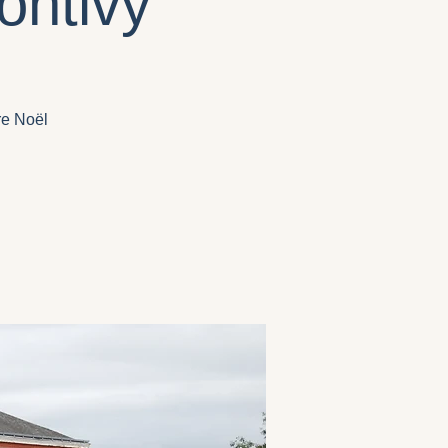
ontivy
re Noël