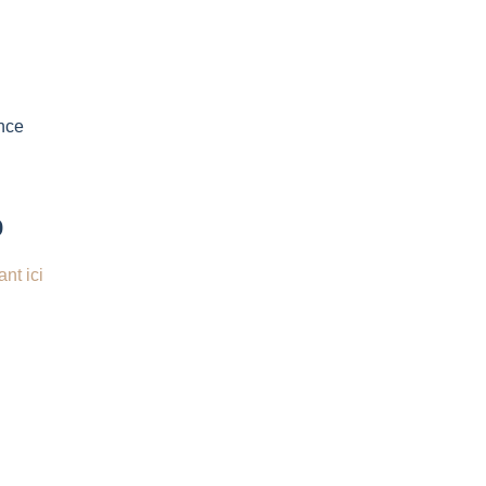
nce
o
nt ici